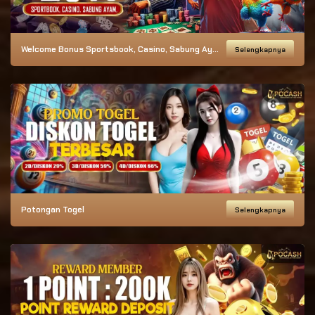
Welcome Bonus Sportsbook, Casino, Sabung Ayam
Selengkapnya
Potongan Togel
Selengkapnya