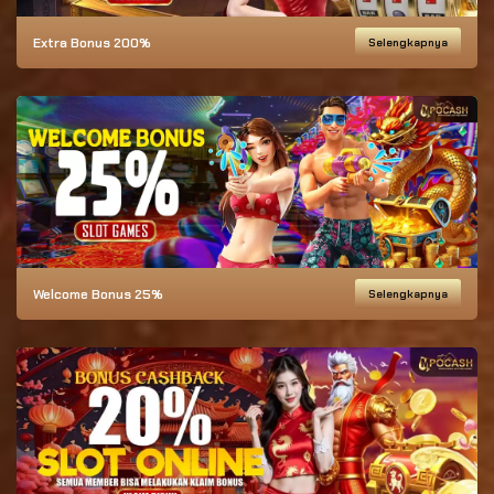
Extra Bonus 200%
Selengkapnya
Welcome Bonus 25%
Selengkapnya