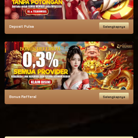
Deposit Pulsa
Selengkapnya
Bonus Refferal
Selengkapnya