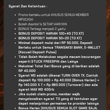
Syarat Dan Ketentuan :
Promo berlaku untuk KHUSUS SEMUA MEMBER
MPOCASH.
Boleh diambil 1x SETIAP HARI NYA
BONUS Terbagi menjadi 2 yaitu:
BONUS DEPOSIT HARIAN 100+40 (TO X7)
BONUS DEPOSIT HARIAN 50+20 (TO X7)
Minimal deposit mulai dari RP 50.000, Deposit
Berlaku untuk Semua TRANSAKSI BANK, E-WALLET
(Kecuali Deposit Pulsa)
Tidak Boleh Melakukan segala macam kecurangan
seperti STUCK FREESPIN dan Lainya
Maksimal Total Dari Bonus yang di berikan adalah
RP 40.000
Syarat WD adalah dikenai TURN OVER 7X. Contoh
deposit Rp 100.000 + Rp 40.000 (Bonus Harian) =
Rp 140.000 X 7 = Rp 980.000 (Turnover) dan ada
syarat MAX WD 400rb
Jika sudah claim promo, member wajib
menyelesaikan syarat TO yang di tentukan agar
dapat melanjutkan permainan ke provider lainnya
Bonus Harian (KHUSUS SEMUA SLOT GAME SAJA,