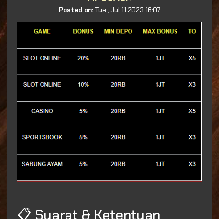
Posted on:
Tue , Jul 11 2023 16:07
📋 Syarat & Ketentuan