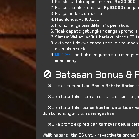
Berlaku untuk deposit minimal
Rp 20.000
.
Bonus diberikan sebesar
Rp10.000
denga
Hanya berlaku untuk slot.
Max Bonus
: Rp 100.000
Promo hanya bisa diklaim
1x per akun
.
Tidak dapat digabungkan dengan promo lain
Sistem Wallet In/Out berlaku
hingga TO t
Aktivitas tidak wajar atau penyalahgunaa
dikenakan sanksi.
MPOCASH
berhak mengubah atau menghent
sebelumnya.
🚫 Batasan Bonus & R
❌ Tidak mendapatkan
Bonus Rebate Harian
se
❌ Jika terdeteksi bermain di game selain slot,
❌ Jika terdeteksi
bonus hunter, data tidak v
dan kemenangan akan
dihanguskan
❌ Jika promo
expired
dan
turnover belum ter
Wajib
hubungi tim CS
untuk
re-activate promo /