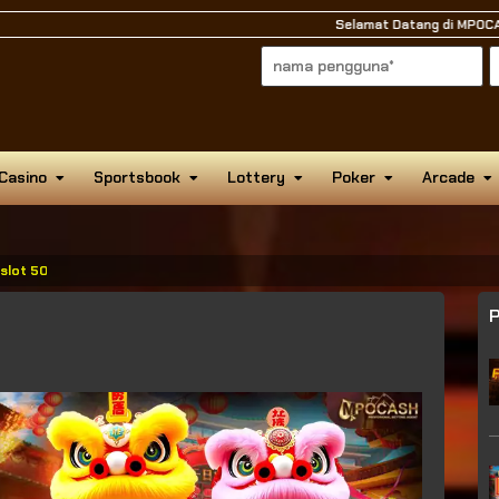
Selamat Datang di MPOCASH Situs
Casino
Sportsbook
Lottery
Poker
Arcade
lot 50 to x 8
P