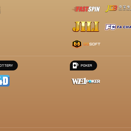
OTTERY
POKER