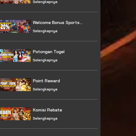
Selengkapnya
Welcome Bonus Sports...
Selengkapnya
Potongan Togel
Selengkapnya
Point Reward
Selengkapnya
Komisi Rebate
Selengkapnya