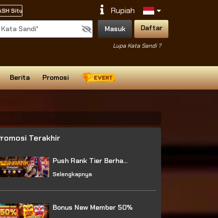
Rupiah
 Deposit Qris 5 Detik Masuk! Simpan Link Ini Jika Anda kesulitan Menemukan
Daftar
Masuk
Lupa Kata Sandi ?
Berita
Promosi
romosi Terakhir
Push Rank Tier Berha...
Selengkapnya
Bonus New Member 50%