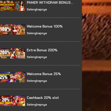
PAMER WITHDRAW BONUS...
Selengkapnya
Welcome Bonus 100%
Selengkapnya
Extra Bonus 200%
Selengkapnya
Welcome Bonus 25%
Selengkapnya
Cashback 20% slot
Selengkapnya