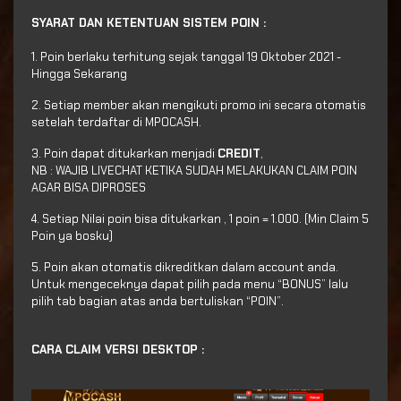
SYARAT DAN KETENTUAN SISTEM POIN :
1. Poin berlaku terhitung sejak tanggal 19 Oktober 2021 -
Hingga Sekarang
2. Setiap member akan mengikuti promo ini secara otomatis
setelah terdaftar di MPOCASH.
3. Poin dapat ditukarkan menjadi
CREDIT
,
NB : WAJIB LIVECHAT KETIKA SUDAH MELAKUKAN CLAIM POIN
AGAR BISA DIPROSES
4. Setiap Nilai poin bisa ditukarkan , 1 poin = 1.000. (Min Claim 5
Poin ya bosku)
5. Poin akan otomatis dikreditkan dalam account anda.
Untuk mengeceknya dapat pilih pada menu “BONUS” lalu
pilih tab bagian atas anda bertuliskan “POIN”.
CARA CLAIM VERSI DESKTOP :