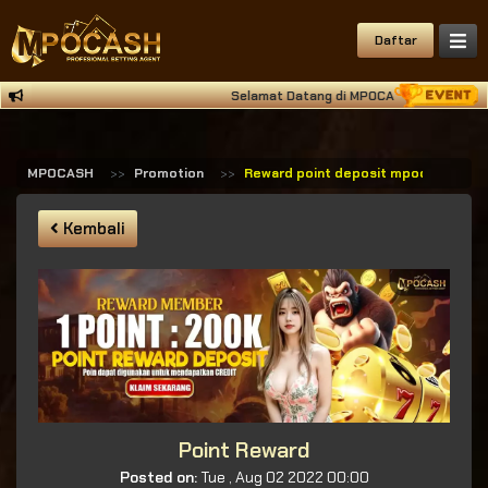
Daftar
Selamat Datang di MPOCASH Situs Deposit Q
MPOCASH
Promotion
Reward point deposit mpocash
Kembali
Point Reward
Posted on:
Tue , Aug 02 2022 00:00