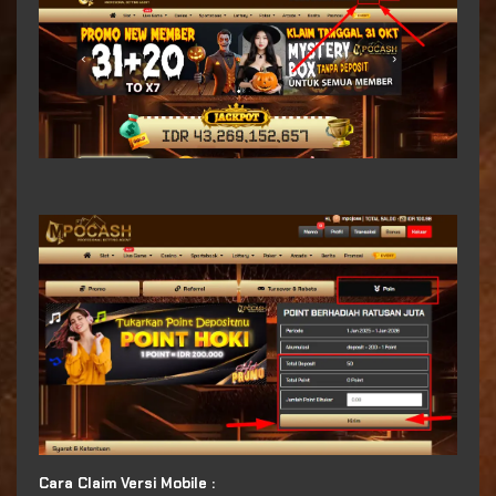
Cara Claim Versi Mobile :