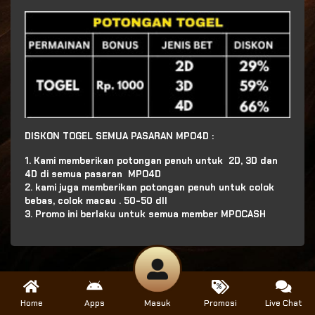
DISKON TOGEL SEMUA PASARAN MPO4D :
1. Kami memberikan potongan penuh untuk 2D, 3D dan
4D di semua pasaran MPO4D
2. kami juga memberikan potongan penuh untuk colok
bebas, colok macau . 50-50 dll
3. Promo ini berlaku untuk semua member MPOCASH
Home
Apps
Masuk
Promosi
Live Chat