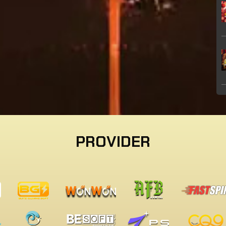
PROVIDER