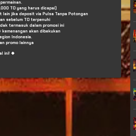
 permainan.
.000 TO yang harus dicapai)
 lain jika deposit via Pulsa Tanpa Potongan
kan sebelum TO terpenuhi
idak termasuk dalam promosi ini
s & kemenangan akan dibekukan
gion Indonesia.
an promo lainnya
 ini! 🍀