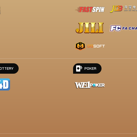
OTTERY
POKER