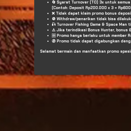
🔄 Syarat Turnover (TO) 3x untuk semua
(Contoh: Deposit Rp200.000 x 3 = Rp600
❌ Tidak dapat klaim promo bonus deposit
🚫 Withdraw/penarikan tidak bisa dilaku
🎣 Turnover Fishing Game & Space Man t
⚠️ Jika terindikasi Bonus Hunter, bonu
🆔 Promo hanya berlaku untuk member Re
🚷 Promo tidak dapat digabungkan deng
Selamat bermain dan manfaatkan promo spesial