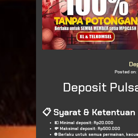
De
Posted on:
Deposit Puls
📋 Syarat & Ketentuan
💵 Minimal deposit: Rp20.000
💸 Maksimal deposit: Rp500.000
🌐 Berlaku untuk semua permainan, kecua