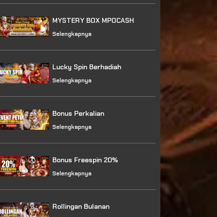
MYSTERY BOX MPOCASH
Selengkapnya
Lucky Spin Berhadiah
Selengkapnya
Bonus Perkalian
Selengkapnya
Bonus Freespin 20%
Selengkapnya
Rollingan Bulanan