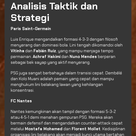
Analisis Taktik dan
Strategi
Paris Saint-Germain
Luis Enrique mengandalkan formasi 4-3-3 dengan filosofi
menyerang dan dominasi bola. Lini tengah dikomandoi oleh
Vitinha
dan
Fabián Ruiz
, yang mampu menjaga tempo
permainan.
Achraf Hakimi
dan
Nuno Mendes
berperan
sebagai bek sayap yang aktif menyerang.
PSG juga sangat berbahaya dalam transisi cepat. Dembélé
dan Kolo Muani adalah pemain yang cepat dan mampu
menghukum lini belakang lawan yang kehilangan
konsentrasi.
FC Nantes
Nantes kemungkinan akan tampil dengan formasi 5-3-2
atau 4-5-1 demi menahan gempuran PSG. Mereka akan
bermain defensif dan mengandalkan counter-attack cepat
melalui
Mostafa Mohamed
dan
Florent Mollet
. Kedisiplinan
organisasi lini belakang akan menjadi kunci utama bertahan