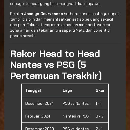
sebagai tempat yang bisa menghadirkan kejutan.
Pelatih
Jocelyn Gourvennec
berharap anak asuhnya dapat
tampil disiplin dan memanfaatkan setiap peluang sekecil
apa pun. Fokus utama mereka adalah mempertahankan
zona aman dari tekanan tim seperti Metz dan Lorient di
papan bawah.
Rekor Head to Head
Nantes vs PSG (5
Pertemuan Terakhir)
Tanggal
Laga
Skor
Desember 2024
PSG vs Nantes
1 - 1
Februari 2024
Nantes vs PSG
0 - 2
Desember 2023
PSG vs Nantes
2 - 1