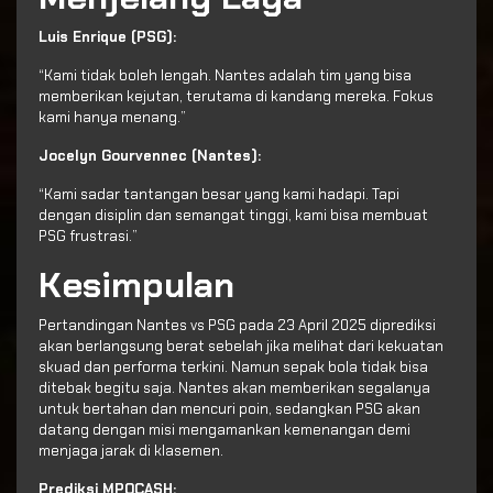
Luis Enrique (PSG):
“Kami tidak boleh lengah. Nantes adalah tim yang bisa
memberikan kejutan, terutama di kandang mereka. Fokus
kami hanya menang.”
Jocelyn Gourvennec (Nantes):
“Kami sadar tantangan besar yang kami hadapi. Tapi
dengan disiplin dan semangat tinggi, kami bisa membuat
PSG frustrasi.”
Kesimpulan
Pertandingan Nantes vs PSG pada 23 April 2025 diprediksi
akan berlangsung berat sebelah jika melihat dari kekuatan
skuad dan performa terkini. Namun sepak bola tidak bisa
ditebak begitu saja. Nantes akan memberikan segalanya
untuk bertahan dan mencuri poin, sedangkan PSG akan
datang dengan misi mengamankan kemenangan demi
menjaga jarak di klasemen.
Prediksi MPOCASH: