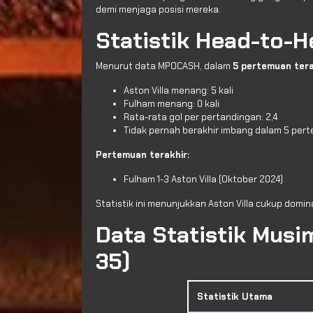
demi menjaga posisi mereka.
Statistik Head-to-H
Menurut data MPOCASH, dalam
5 pertemuan tera
Aston Villa menang: 5 kali
Fulham menang: 0 kali
Rata-rata gol per pertandingan: 2,4
Tidak pernah berakhir imbang dalam 5 pert
Pertemuan terakhir:
Fulham 1-3 Aston Villa (Oktober 2024)
Statistik ini menunjukkan Aston Villa cukup domin
Data Statistik Musi
35)
Statistik Utama