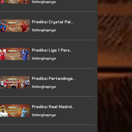
Selengkapnya
Prediksi Crystal Pal...
Selengkapnya
Prediksi Liga 1 Pers...
Selengkapnya
Prediksi Pertandinga...
Selengkapnya
Prediksi Real Madrid...
Selengkapnya