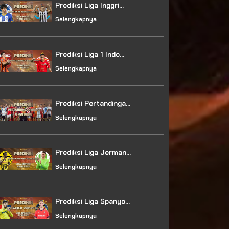
Prediksi Liga Inggri...
Selengkapnya
Prediksi Liga 1 Indo...
Selengkapnya
Prediksi Pertandinga...
Selengkapnya
Prediksi Liga Jerman...
Selengkapnya
Prediksi Liga Spanyo...
Selengkapnya