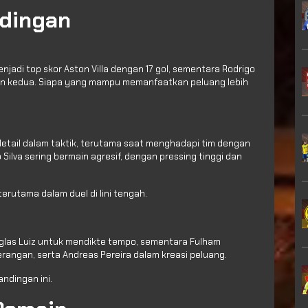
ndingan
enjadi top skor Aston Villa dengan 17 gol, sementara Rodrigo
an kedua. Siapa yang mampu memanfaatkan peluang lebih
detail dalam taktik, terutama saat menghadapi tim dengan
 Silva sering bermain agresif, dengan pressing tinggi dan
erutama dalam duel di lini tengah.
glas Luiz untuk mendikte tempo, sementara Fulham
angan, serta Andreas Pereira dalam kreasi peluang.
andingan ini.