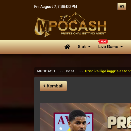
Fri, August 7, 7:38:01 PM
Slot
Live Game
MPOCASH
Post
Prediksi liga inggris asto
Kembali