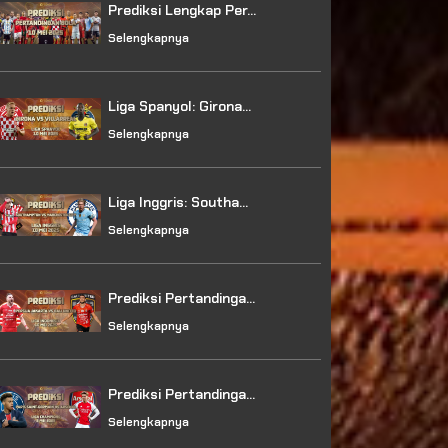
Prediksi Lengkap Per...
Selengkapnya
Liga Spanyol: Girona...
Selengkapnya
Liga Inggris: Southa...
Selengkapnya
Prediksi Pertandinga...
Selengkapnya
Prediksi Pertandinga...
Selengkapnya