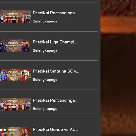
Prediksi Pertandinga...
Selengkapnya
Prediksi Liga Champi...
Selengkapnya
Prediksi Smouha SC v...
Selengkapnya
Prediksi Pertandinga...
Selengkapnya
Prediksi Genoa vs AC...