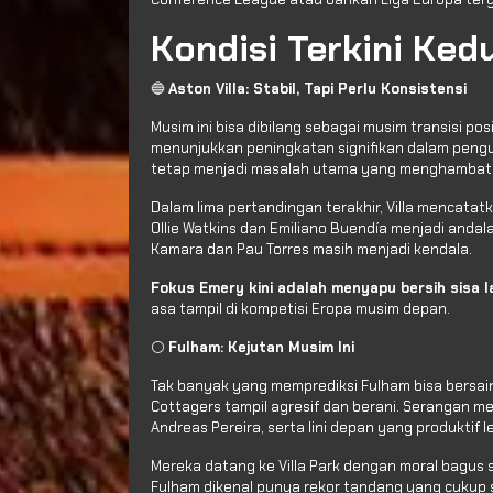
Kondisi Terkini Ked
🔵
Aston Villa: Stabil, Tapi Perlu Konsistensi
Musim ini bisa dibilang sebagai musim transisi pos
menunjukkan peningkatan signifikan dalam pengu
tetap menjadi masalah utama yang menghambat l
Dalam lima pertandingan terakhir, Villa mencata
Ollie Watkins dan Emiliano Buendía menjadi anda
Kamara dan Pau Torres masih menjadi kendala.
Fokus Emery kini adalah menyapu bersih sisa 
asa tampil di kompetisi Eropa musim depan.
⚪
Fulham: Kejutan Musim Ini
Tak banyak yang memprediksi Fulham bisa bersaing
Cottagers tampil agresif dan berani. Serangan me
Andreas Pereira, serta lini depan yang produktif l
Mereka datang ke Villa Park dengan moral bagus 
Fulham dikenal punya rekor tandang yang cukup s