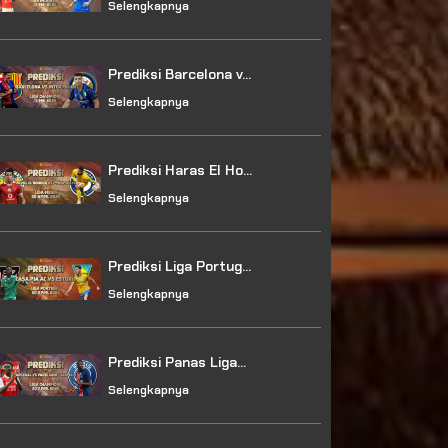
Selengkapnya
Prediksi Barcelona v...
Selengkapnya
Prediksi Haras El Ho...
Selengkapnya
Prediksi Liga Portug...
Selengkapnya
Prediksi Panas Liga...
Selengkapnya