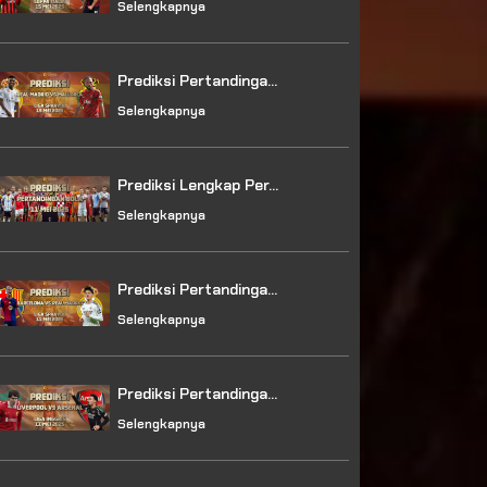
Selengkapnya
Prediksi Pertandinga...
Selengkapnya
Prediksi Lengkap Per...
Selengkapnya
Prediksi Pertandinga...
Selengkapnya
Prediksi Pertandinga...
Selengkapnya