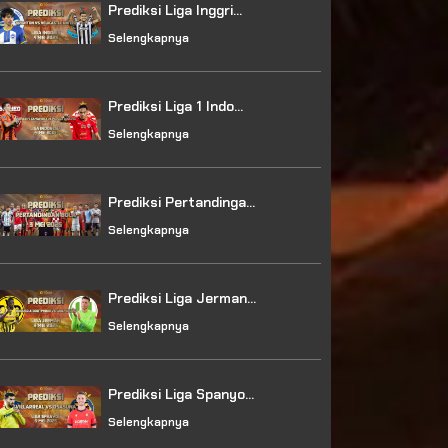
Prediksi Liga Inggri...
Selengkapnya
Prediksi Liga 1 Indo...
Selengkapnya
Prediksi Pertandinga...
Selengkapnya
Prediksi Liga Jerman...
Selengkapnya
Prediksi Liga Spanyo...
Selengkapnya