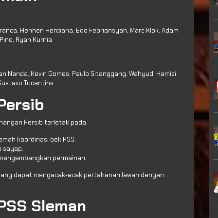
Franca, Henhen Herdiana, Edo Febriansyah, Marc Klok, Adam
 Pino, Ryan Kurnia
fan Nanda, Kevin Gomes, Paulo Sitanggang, Wahyudi Hamisi,
 Gustavo Tocantins
Persib
nangan Persib terletak pada:
emah koordinasi bek PSS.
i sayap.
sa mengembangkan permainan.
nci yang dapat mengacak-acak pertahanan lawan dengan
PSS Sleman