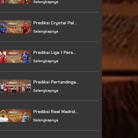
Selengkapnya
Prediksi Crystal Pal...
Selengkapnya
Prediksi Liga 1 Pers...
Selengkapnya
Prediksi Pertandinga...
Selengkapnya
Prediksi Real Madrid...
Selengkapnya