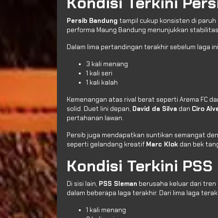
Kondisi Terkini Per
Persib Bandung
tampil cukup konsisten di paruh
performa Maung Bandung menunjukkan stabilitas 
Dalam lima pertandingan terakhir sebelum laga ini
3 kali menang
1 kali seri
1 kali kalah
Kemenangan atas rival berat seperti Arema FC 
solid. Duet lini depan,
David da Silva
dan
Ciro Alv
pertahanan lawan.
Persib juga mendapatkan suntikan semangat de
seperti gelandang kreatif
Marc Klok
dan bek ta
Kondisi Terkini PSS
Di sisi lain,
PSS Sleman
berusaha keluar dari tren 
dalam beberapa laga terakhir. Dari lima laga terak
1 kali menang