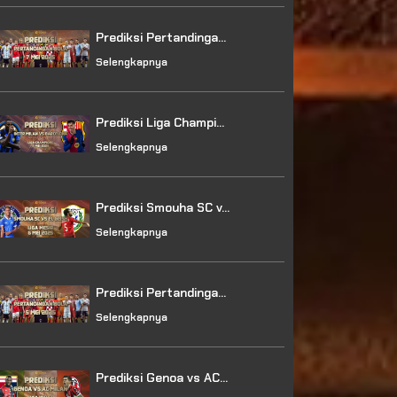
Prediksi Pertandinga...
Selengkapnya
Prediksi Liga Champi...
Selengkapnya
Prediksi Smouha SC v...
Selengkapnya
Prediksi Pertandinga...
Selengkapnya
Prediksi Genoa vs AC...