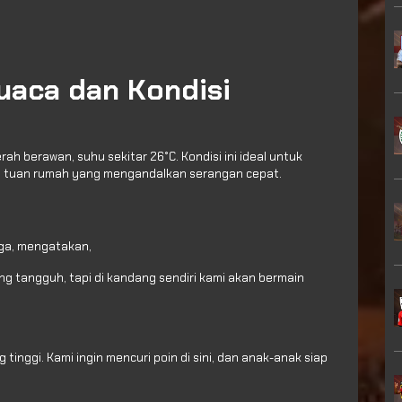
uaca dan Kondisi
rah berawan, suhu sekitar 26°C. Kondisi ini ideal untuk
im tuan rumah yang mengandalkan serangan cepat.
aga, mengatakan,
g tangguh, tapi di kandang sendiri kami akan bermain
nggi. Kami ingin mencuri poin di sini, dan anak-anak siap