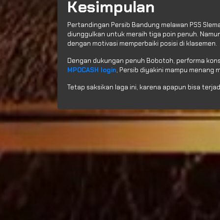
Kesimpulan
Pertandingan Persib Bandung melawan PSS Sleman 
diunggulkan untuk meraih tiga poin penuh. Nam
dengan motivasi memperbaiki posisi di klasemen.
Dengan dukungan penuh Bobotoh, performa konsis
MPOCASH login
, Persib diyakini mampu menang
Tetap saksikan laga ini, karena apapun bisa terjad