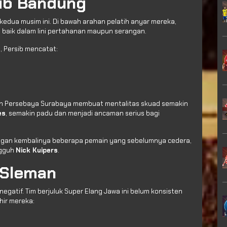
sib Bandung
 kedua musim ini. Di bawah arahan pelatih anyar mereka,
baik dalam lini pertahanan maupun serangan.
, Persib mencatat:
dan Persebaya Surabaya membuat mentalitas skuad semakin
es
, semakin padu dan menjadi ancaman serius bagi
ngan kembalinya beberapa pemain yang sebelumnya cedera,
ngguh
Nick Kuipers
.
 Sleman
negatif. Tim berjuluk Super Elang Jawa ini belum konsisten
hir mereka: