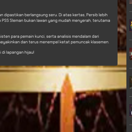
dipastikan berlangsung seru. Di atas kertas, Persib lebih
un PSS Sleman bukan lawan yang mudah menyerah, terutama
ten para pemain kunci, serta analisis mendalam dari
 meyakinkan dan terus menempel ketat pemuncak klasemen.
i di lapangan hijau!