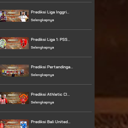
Prediksi Liga Inggri...
Selengkapnya
Prediksi Liga 1: PSS...
Selengkapnya
Prediksi Pertandinga...
Selengkapnya
Prediksi Athletic Cl...
Selengkapnya
Prediksi Bali United...