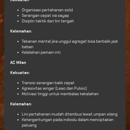
Organisasi pertahanan solid
Serangan cepat via sayap
Disiplin taktik dari lini tengah
Kelemahan:
Tekanan mental jika unggul agregat bisa berbalik jadi
beban
Kelelahan pemain inti
AC Milan
Kekuatan:
Transisi serangan balik cepat
Agresivitas winger (Leao dan Pulisic)
Motivasi tinggi untuk membalas kekalahan
Kelemahan:
Lini pertahanan mudah ditembus lewat umpan silang
Ketergantungan pada individu dalam menciptakan
peluang