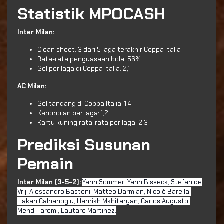
Statistik MPOCASH
Inter Milan:
Clean sheet: 3 dari 5 laga terakhir Coppa Italia
Rata-rata penguasaan bola: 56%
Gol per laga di Coppa Italia: 2,1
AC Milan:
Gol tandang di Coppa Italia: 1,4
Kebobolan per laga: 1,2
Kartu kuning rata-rata per laga: 2,3
Prediksi Susunan
Pemain
Inter Milan (3-5-2):
Yann Sommer; Yann Bisseck, Stefan de
Vrij, Alessandro Bastoni; Matteo Darmian, Nicolò Barella,
Hakan Calhanoglu, Henrikh Mkhitaryan, Carlos Augusto;
Mehdi Taremi, Lautaro Martinez.