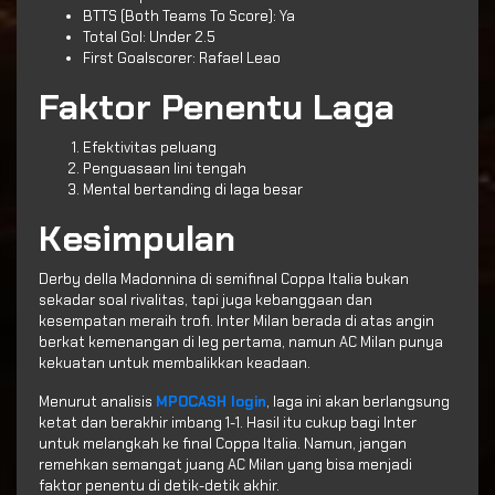
BTTS (Both Teams To Score): Ya
Total Gol: Under 2.5
First Goalscorer: Rafael Leao
Faktor Penentu Laga
Efektivitas peluang
Penguasaan lini tengah
Mental bertanding di laga besar
Kesimpulan
Derby della Madonnina di semifinal Coppa Italia bukan
sekadar soal rivalitas, tapi juga kebanggaan dan
kesempatan meraih trofi. Inter Milan berada di atas angin
berkat kemenangan di leg pertama, namun AC Milan punya
kekuatan untuk membalikkan keadaan.
Menurut analisis
MPOCASH login
, laga ini akan berlangsung
ketat dan berakhir imbang 1-1. Hasil itu cukup bagi Inter
untuk melangkah ke final Coppa Italia. Namun, jangan
remehkan semangat juang AC Milan yang bisa menjadi
faktor penentu di detik-detik akhir.