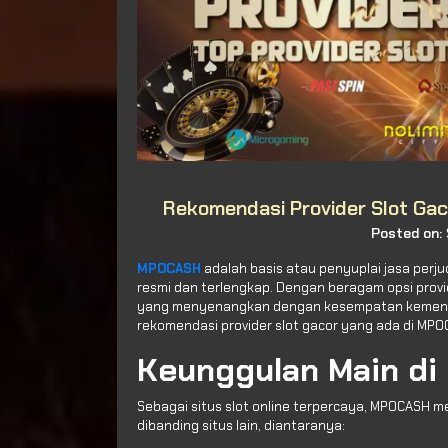
Rekomendasi Provider Slot Gac
Posted on:
MPOCASH
adalah basis atau penyuplai jasa perju
resmi dan terlengkap. Dengan beragam opsi prov
yang menyenangkan dengan kesempatan kemenang
rekomendasi provider slot gacor yang ada di MPO
Keunggulan Main d
Sebagai situs slot online terpercaya, MPOCASH
dibanding situs lain, diantaranya: