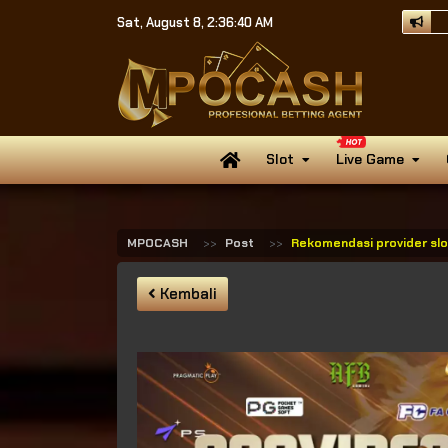
Sat, August 8, 2:36:41 AM
Slot
Live Game
MPOCASH
Post
Rekomendasi provider slo
Kembali