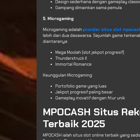
Design sederhana dengan gameplay classi
Gampang dimainkan sama pemula
5. Microgaming
Microgaming adalah
provider situs slot mpocas
lebih dari dua dasawarsa. Sejumlah game terken
diantaranya:
Mega Moolah (slot jekpot progresif)
Thunderstruck II
Immortal Romance
Keunggulan Microgaming:
Portofolio game yang luas
Jekpot progresif paling besar
Gameplay inovatif dengan fitur unik
MPOCASH Situs Reko
Terbaik 2025
MPOCASH ialah situs slot online terbaik yang sedi