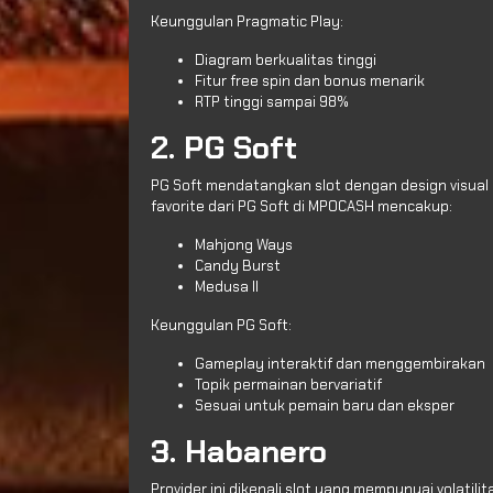
Keunggulan Pragmatic Play:
Diagram berkualitas tinggi
Fitur free spin dan bonus menarik
RTP tinggi sampai 98%
2. PG Soft
PG Soft mendatangkan slot dengan design visua
favorite dari PG Soft di MPOCASH mencakup:
Mahjong Ways
Candy Burst
Medusa II
Keunggulan PG Soft:
Gameplay interaktif dan menggembirakan
Topik permainan bervariatif
Sesuai untuk pemain baru dan eksper
3. Habanero
Provider ini dikenali slot yang mempunyai volatil