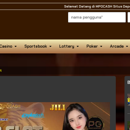
Selamat Datang di MPOCASH Situs Deposit Qris 5 De
Casino
Sportsbook
Lottery
Poker
Arcade
t gacor yang ada di situs terbaik mpocash
B