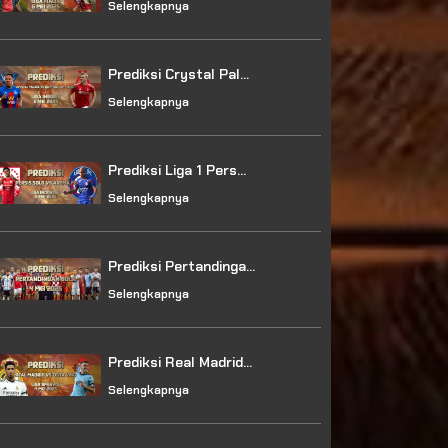
Selengkapnya
Prediksi Crystal Pal...
Selengkapnya
Prediksi Liga 1 Pers...
Selengkapnya
Prediksi Pertandinga...
Selengkapnya
Prediksi Real Madrid...
Selengkapnya