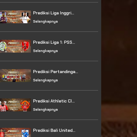
Prediksi Liga Inggri...
Selengkapnya
Prediksi Liga 1: PSS...
Selengkapnya
Prediksi Pertandinga...
Selengkapnya
Prediksi Athletic Cl...
Selengkapnya
Prediksi Bali United...