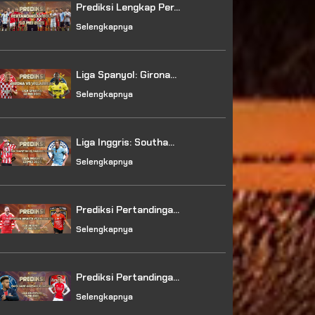
Prediksi Lengkap Per...
Selengkapnya
Liga Spanyol: Girona...
Selengkapnya
Liga Inggris: Southa...
Selengkapnya
Prediksi Pertandinga...
Selengkapnya
Prediksi Pertandinga...
Selengkapnya