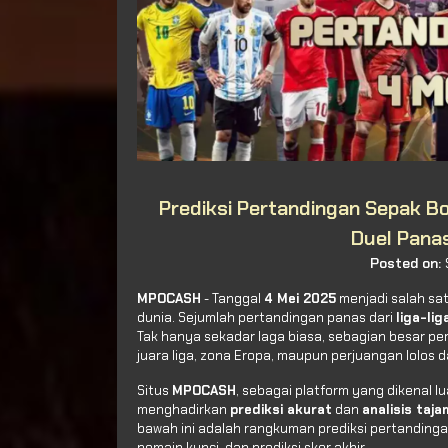
Prediksi Pertandingan Sepak B
Duel Panas
Posted on:
MPOCASH
- Tanggal
4 Mei 2025
menjadi salah sat
dunia. Sejumlah pertandingan panas dari
liga-li
Tak hanya sekadar laga biasa, sebagian besar pe
juara liga, zona Eropa, maupun perjuangan lolos d
Situs
MPOCASH
, sebagai platform yang dikenal 
menghadirkan
prediksi akurat
dan
analisis taja
bawah ini adalah rangkuman prediksi pertandingan 
pemain kunci, dan prediksi skor akhir.