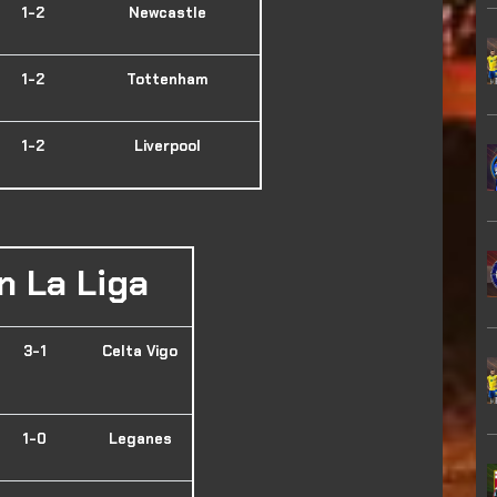
1-2
Newcastle
1-2
Tottenham
1-2
Liverpool
n La Liga
3-1
Celta Vigo
1-0
Leganes