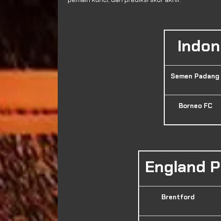
Indon
Semen Padang
Borneo FC
England P
Brentford