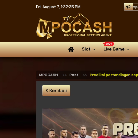
Fri, August 7, 1:32:36 PM
Selamat Datang di MPOCASH Situs Deposit Qris 5 Detik Masuk! Simpan Link In
Slot
Live Game
MPOCASH
Post
Prediksi pertandingan sep
Kembali