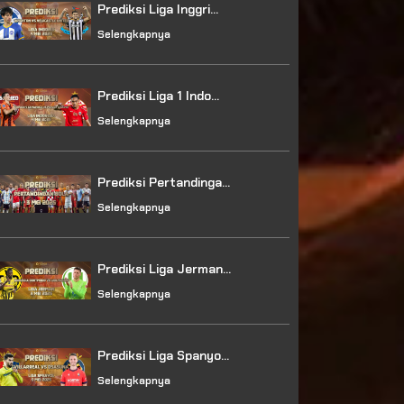
Prediksi Liga Inggri...
Selengkapnya
Prediksi Liga 1 Indo...
Selengkapnya
Prediksi Pertandinga...
Selengkapnya
Prediksi Liga Jerman...
Selengkapnya
Prediksi Liga Spanyo...
Selengkapnya