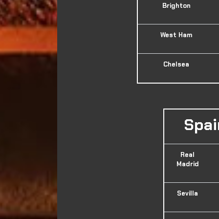
Brighton
West Ham
Chelsea
Spai
Real
Madrid
Sevilla