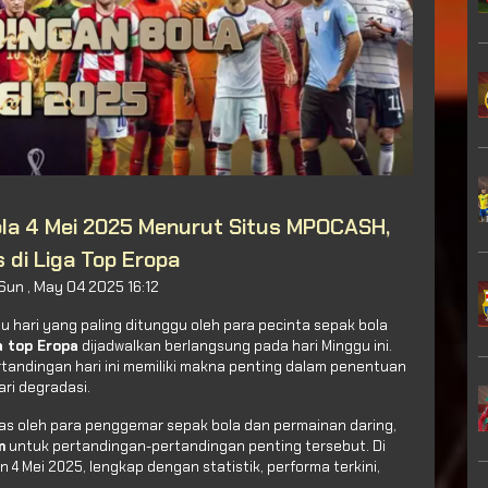
ola 4 Mei 2025 Menurut Situs MPOCASH,
 di Liga Top Eropa
Sun , May 04 2025 16:12
u hari yang paling ditunggu oleh para pecinta sepak bola
ga top Eropa
dijadwalkan berlangsung pada hari Minggu ini.
rtandingan hari ini memiliki makna penting dalam penentuan
ari degradasi.
luas oleh para penggemar sepak bola dan permainan daring,
m
untuk pertandingan-pertandingan penting tersebut. Di
4 Mei 2025, lengkap dengan statistik, performa terkini,