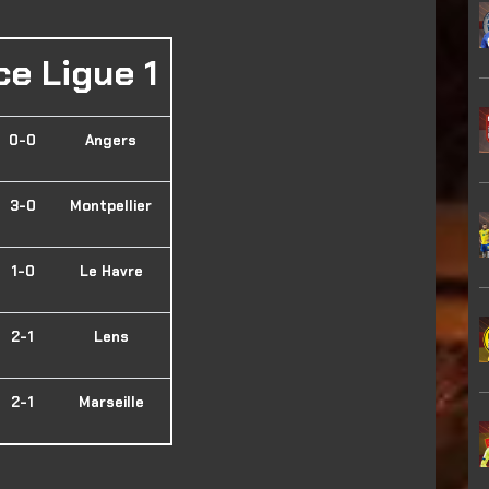
ce Ligue 1
0-0
Angers
3-0
Montpellier
1-0
Le Havre
2-1
Lens
2-1
Marseille