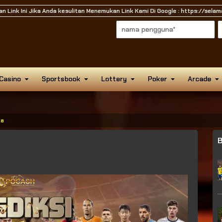
i Jika Anda kesulitan Menemukan Link Kami Di Google : https://selamatdatan
Casino
Sportsbook
Lottery
Poker
Arcade
ak bola 4 mei 2025 menurut situs mpocash duel panas di liga top eropa
B