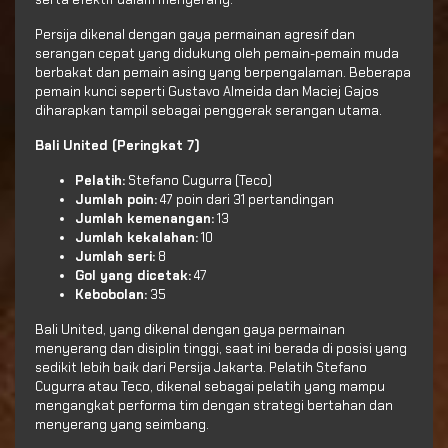
Persija dikenal dengan gaya permainan agresif dan
serangan cepat yang didukung oleh pemain-pemain muda
berbakat dan pemain asing yang berpengalaman. Beberapa
pemain kunci seperti Gustavo Almeida dan Maciej Gajos
diharapkan tampil sebagai penggerak serangan utama.
Bali United (Peringkat 7)
Pelatih:
Stefano Cugurra (Teco)
Jumlah poin:
47 poin dari 31 pertandingan
Jumlah kemenangan:
13
Jumlah kekalahan:
10
Jumlah seri:
8
Gol yang dicetak:
47
Kebobolan:
35
Bali United, yang dikenal dengan gaya permainan
menyerang dan disiplin tinggi, saat ini berada di posisi yang
sedikit lebih baik dari Persija Jakarta. Pelatih Stefano
Cugurra atau Teco, dikenal sebagai pelatih yang mampu
mengangkat performa tim dengan strategi bertahan dan
menyerang yang seimbang.