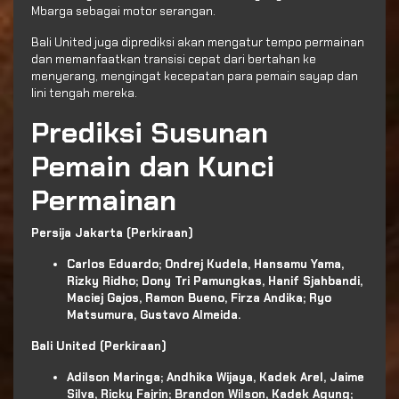
Mbarga sebagai motor serangan.
Bali United juga diprediksi akan mengatur tempo permainan
dan memanfaatkan transisi cepat dari bertahan ke
menyerang, mengingat kecepatan para pemain sayap dan
lini tengah mereka.
Prediksi Susunan
Pemain dan Kunci
Permainan
Persija Jakarta (Perkiraan)
Carlos Eduardo; Ondrej Kudela, Hansamu Yama,
Rizky Ridho; Dony Tri Pamungkas, Hanif Sjahbandi,
Maciej Gajos, Ramon Bueno, Firza Andika; Ryo
Matsumura, Gustavo Almeida.
Bali United (Perkiraan)
Adilson Maringa; Andhika Wijaya, Kadek Arel, Jaime
Silva, Ricky Fajrin; Brandon Wilson, Kadek Agung;