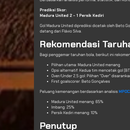
Prediksi Skor:
Madura United 2 - 1 Persik Kediri
Gol Madura United diprediksi dicetak oleh Beto G
datang dari Flávio Silva.
Rekomendasi Taru
Bagi penggemar taruhan bola, berikut ini rekome
Pilihan utama: Madura United menang
Opsi alternatif: Kedua tim mencetak gol (BT
Over/Under 2,5 gol: Pilihan "Over" disaranka
First goalscorer: Beto Gonçalves
Peluang kemenangan berdasarkan analisis
MPOCA
Madura United menang: 65%
Imbang: 25%
Persik Kediri menang: 10%
Penutup