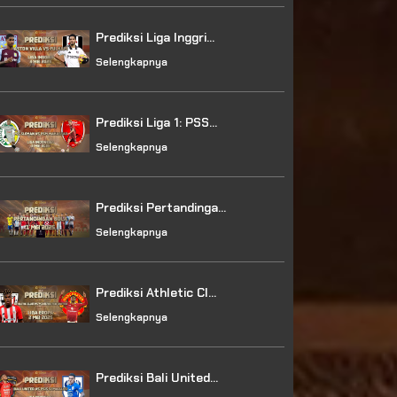
Prediksi Liga Inggri...
Selengkapnya
Prediksi Liga 1: PSS...
Selengkapnya
Prediksi Pertandinga...
Selengkapnya
Prediksi Athletic Cl...
Selengkapnya
Prediksi Bali United...