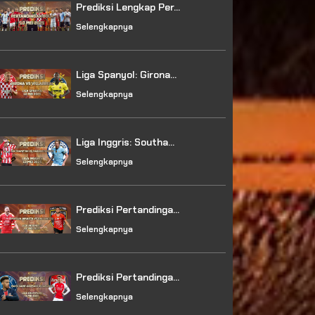
Prediksi Lengkap Per...
Selengkapnya
Liga Spanyol: Girona...
Selengkapnya
Liga Inggris: Southa...
Selengkapnya
Prediksi Pertandinga...
Selengkapnya
Prediksi Pertandinga...
Selengkapnya