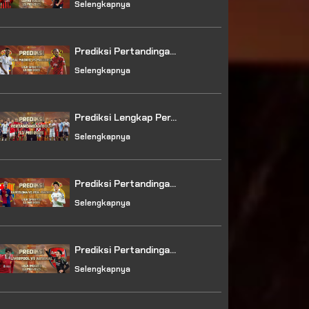
Selengkapnya
Prediksi Pertandinga...
Selengkapnya
Prediksi Lengkap Per...
Selengkapnya
Prediksi Pertandinga...
Selengkapnya
Prediksi Pertandinga...
Selengkapnya