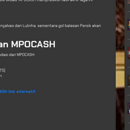
onçalves dan Lulinha, sementara gol balasan Persik akan
han MPOCASH
ndasi dari MPOCASH:
TS)
n
SH link alternatif
: