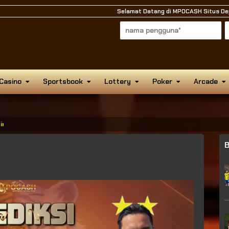
Selamat Datang di MPOCASH Situs Deposit Qris 5
Casino
Sportsbook
Lottery
Poker
Arcade
a indonesia madura united vs persik kediri versi mpocash
B