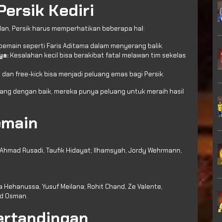
ersik Kediri
alan, Persik harus memperhatikan beberapa hal:
main seperti Faris Aditama dalam menyerang balik.
ya:
Kesalahan kecil bisa berakibat fatal melawan tim sekelas
an free-kick bisa menjadi peluang emas bagi Persik.
luang dengan baik, mereka punya peluang untuk meraih hasil
emain
 Ahmad Rusadi, Taufik Hidayat; Ilhamsyah, Jordy Wehrmann,
 Hehanussa, Yusuf Meilana; Rohit Chand, Ze Valente,
ed Osman.
ertandingan