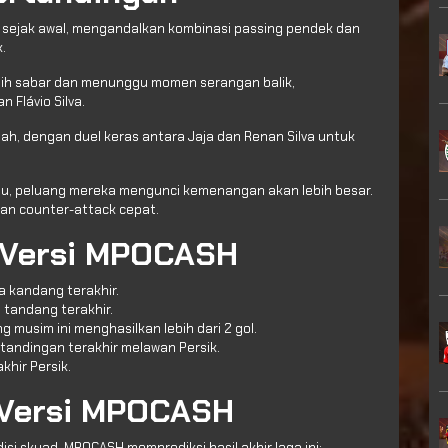
g sejak awal, mengandalkan kombinasi passing pendek dan
.
ebih sabar dan menunggu momen serangan balik,
 Flávio Silva.
gah, dengan duel keras antara Jaja dan Renan Silva untuk
lu, peluang mereka mengunci kemenangan akan lebih besar.
an counter-attack cepat.
 Versi MPOCASH
a kandang terakhir.
a tandang terakhir.
musim ini menghasilkan lebih dari 2 gol.
tandingan terakhir melawan Persik.
khir Persik.
r Versi MPOCASH
isi skuad, MPOCASH memprediksi hasil akhir laga ini: