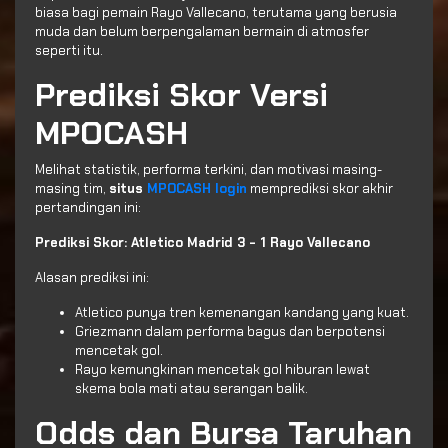
biasa bagi pemain Rayo Vallecano, terutama yang berusia
muda dan belum berpengalaman bermain di atmosfer
seperti itu.
Prediksi Skor Versi
MPOCASH
Melihat statistik, performa terkini, dan motivasi masing-
masing tim,
situs
MPOCASH login
memprediksi skor akhir
pertandingan ini:
Prediksi Skor: Atletico Madrid 3 - 1 Rayo Vallecano
Alasan prediksi ini:
Atletico punya tren kemenangan kandang yang kuat.
Griezmann dalam performa bagus dan berpotensi
mencetak gol.
Rayo kemungkinan mencetak gol hiburan lewat
skema bola mati atau serangan balik.
Odds dan Bursa Taruhan