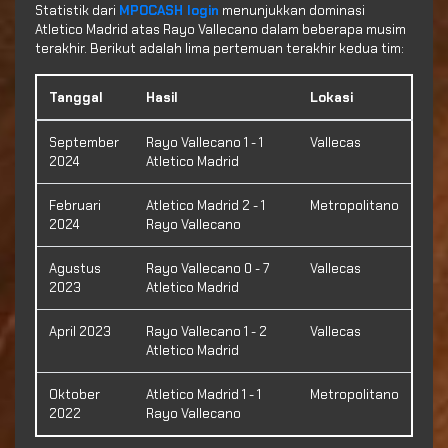
Statistik dari
MPOCASH login
menunjukkan dominasi
Atletico Madrid atas Rayo Vallecano dalam beberapa musim
terakhir. Berikut adalah lima pertemuan terakhir kedua tim:
Tanggal
Hasil
Lokasi
September
Rayo Vallecano 1 - 1
Vallecas
2024
Atletico Madrid
Februari
Atletico Madrid 2 - 1
Metropolitano
2024
Rayo Vallecano
Agustus
Rayo Vallecano 0 - 7
Vallecas
2023
Atletico Madrid
April 2023
Rayo Vallecano 1 - 2
Vallecas
Atletico Madrid
Oktober
Atletico Madrid 1 - 1
Metropolitano
2022
Rayo Vallecano