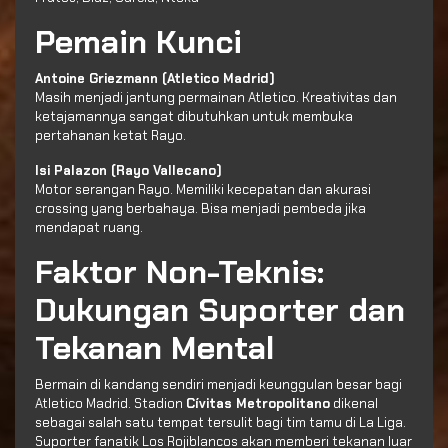
Pemain Kunci
Antoine Griezmann (Atletico Madrid)
Masih menjadi jantung permainan Atletico. Kreativitas dan
ketajamannya sangat dibutuhkan untuk membuka
pertahanan ketat Rayo.
Isi Palazon (Rayo Vallecano)
Motor serangan Rayo. Memiliki kecepatan dan akurasi
crossing yang berbahaya. Bisa menjadi pembeda jika
mendapat ruang.
Faktor Non-Teknis:
Dukungan Suporter dan
Tekanan Mental
Bermain di kandang sendiri menjadi keunggulan besar bagi
Atletico Madrid. Stadion
Cívitas Metropolitano
dikenal
sebagai salah satu tempat tersulit bagi tim tamu di La Liga.
Suporter fanatik Los Rojiblancos akan memberi tekanan luar