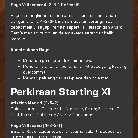
Rayo Vallecano: 4-2-3-1 Defensif
Rayo kemungkinan besar akan bermain lebih bertahan
dengan skema
4-2-3-1
, memanfaatkan serangan balik
cepat melalui sayap. Pemain seperti Isi Palazón dan Álvaro
García menjadi tumpuan dalam skema serangan balik
mereka.
Kunci sukses Rayo:
Menahan gempuran di 30 menit awal.
Menekan sisi kanan pertahanan Atletico yang kadang
overcommit.
Mencari peluang dari set-piece dan bola mati.
Perkiraan Starting XI
Atletico Madrid (3-5-2):
Oblak; Llorente, Gimenez, Le Normand, Galan; Simeone, De
Paul, Barrios, Gallagher; Alvarez, Griezmann
Rayo Vallecano (4-2-3-1):
Batalla; Ratiu, Lejeune, Ciss, Chavarria; Valentin, Lopez; De
Frutos, Diaz, Garcia; Nteka