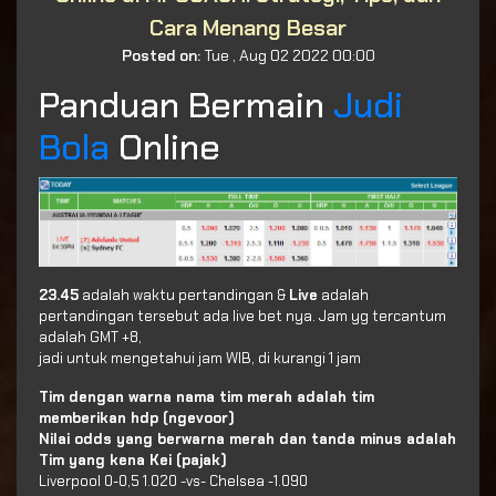
Cara Menang Besar
Posted on:
Tue , Aug 02 2022 00:00
Panduan Bermain
Judi
Bola
Online
23.45
adalah waktu pertandingan &
Live
adalah
pertandingan tersebut ada live bet nya. Jam yg tercantum
adalah GMT +8,
jadi untuk mengetahui jam WIB, di kurangi 1 jam
Tim dengan warna nama tim merah adalah tim
memberikan hdp (ngevoor)
Nilai odds yang berwarna merah dan tanda minus adalah
Tim yang kena Kei (pajak)
Liverpool 0-0,5 1.020 -vs- Chelsea -1.090