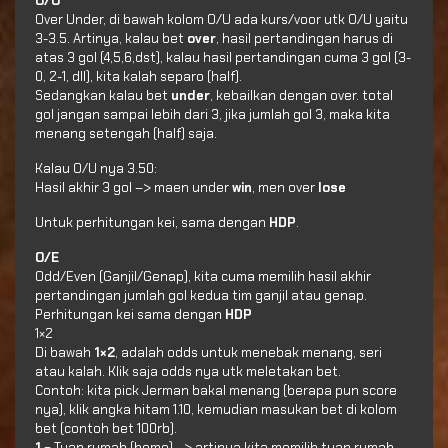
O/U
Over Under, di bawah kolom O/U ada kurs/voor utk O/U yaitu
3-3.5. Artinya, kalau bet
over
, hasil pertandingan harus di
atas 3 gol (4,5,6,dst), kalau hasil pertandingan cuma 3 gol (3-
0, 2-1, dll), kita kalah separo (half).
Sedangkan kalau bet
under
, kebailkan dengan over. total
gol jangan sampai lebih dari 3, jika jumlah gol 3, maka kita
menang setengah (half) saja.
Kalau O/U nya 3.50:
Hasil akhir 3 gol –> maen under
win
, men over
lose
Untuk perhitungan kei, sama dengan
HDP
.
O/E
Odd/Even (Ganjil/Genap), kita cuma memilih hasil akhir
pertandingan jumlah gol kedua tim ganjil atau genap.
Perhitungan kei sama dengan
HDP
1×2
Di bawah
1×2
, adalah odds untuk menebak menang, seri
atau kalah. Klik saja odds nya utk meletakan bet.
Contoh: kita pick Jerman bakal menang (berapa pun score
nya), klik angka hitam 1.10, kemudian masukan bet di kolom
bet (contoh bet 100rb).
1
= Tuan rumah (home) –> artinya kita memilih tuan rumah