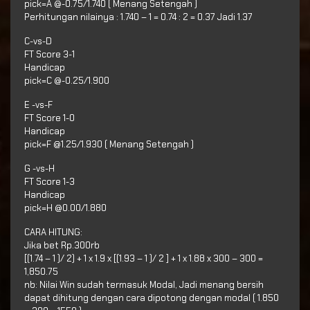
pick=A @-0.75/1.740 ( Menang Setengah )
Perhitungan nilainya : 1.740 – 1 = 0.74 : 2 = 0.37 Jadi 1.37
C-vs-D
FT Score 3-1
Handicap
pick=C @-0.25/1.900
E -vs-F
FT Score 1-0
Handicap
pick=F @1.25/1.930 ( Menang Setengah )
G -vs-H
FT Score 1-3
Handicap
pick=H @0.00/1.880
CARA HITUNG:
Jika bet Rp.300rb
[(1.74 – 1 )/ 2) + 1 x 1.9 x [(1.93 – 1 )/ 2 ] + 1 x 1.88 x 300 – 300 =
1,850.75
nb: Nilai Win sudah termasuk Modal, Jadi menang bersih
dapat dihitung dengan cara dipotong dengan modal ( 1.850