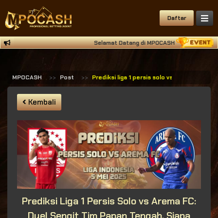
Daftar
Selamat Datang di MPOCASH Situs Deposit Qris
MPOCASH
Post
Prediksi liga 1 persis solo vs arema fc due
Kembali
Prediksi Liga 1 Persis Solo vs Arema FC:
Duel Sengit Tim Papan Tengah, Siapa