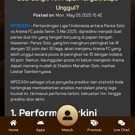
Unggul?
Posted on:
Mon , May 05 2025 15:42
MPOCASH
- Pertandingan Liga 1 Indonesia antara Persis Solo
vs Arema FC pada Senin, 5 Mei 2025, diprediksi menjadi duel
panas dua tim yang tengah berjuang di papan tengah
klasemen. Persis Solo, yang kini menghuni peringkat ke-14
dengan 32 poin dari 30 laga, akan menjamu Arema FC yang
lebih unggul secara posisi di peringkat ke-10 dengan koleksi
43 poin. Namun, keunggulan posisi ini belum menjamin Arema
dapat menang mudah di Stadion Manahan Solo, markas
Laskar Sambernyawa.
MPOCASH sebagai situs penyedia prediksi dan statistik bola
terlengkap membeberkan analisis mendalam jelang laga
krusial ini, termasuk performa terkini, kekuatan tim, hingga
prediksi skor akhir.
1. Performa Terkini
Kedua Tim
Home
Apps
Masuk
Promosi
Live Chat