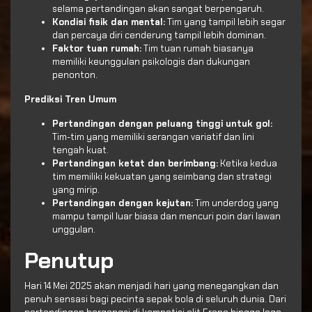
selama pertandingan akan sangat berpengaruh.
Kondisi fisik dan mental:
Tim yang tampil lebih segar
dan percaya diri cenderung tampil lebih dominan.
Faktor tuan rumah:
Tim tuan rumah biasanya
memiliki keunggulan psikologis dan dukungan
penonton.
Prediksi Tren Umum
Pertandingan dengan peluang tinggi untuk gol:
Tim-tim yang memiliki serangan variatif dan lini
tengah kuat.
Pertandingan ketat dan berimbang:
Ketika kedua
tim memiliki kekuatan yang seimbang dan strategi
yang mirip.
Pertandingan dengan kejutan:
Tim underdog yang
mampu tampil luar biasa dan mencuri poin dari lawan
unggulan.
Penutup
Hari 14 Mei 2025 akan menjadi hari yang menegangkan dan
penuh sensasi bagi pecinta sepak bola di seluruh dunia. Dari