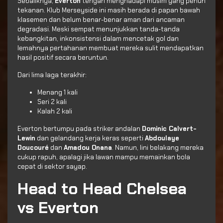
Sebaliknya,
Everton
tengah menghadapi musim yang penuh
tekanan. Klub Merseyside ini masih berada di papan bawah
klasemen dan belum benar-benar aman dari ancaman
degradasi. Meski sempat menunjukkan tanda-tanda
kebangkitan, inkonsistensi dalam mencetak gol dan
lemahnya pertahanan membuat mereka sulit mendapatkan
hasil positif secara beruntun.
Dari lima laga terakhir:
Menang 1 kali
Seri 2 kali
Kalah 2 kali
Everton bertumpu pada striker andalan
Dominic Calvert-
Lewin
dan gelandang kerja keras seperti
Abdoulaye
Doucouré
dan
Amadou Onana
. Namun, lini belakang mereka
cukup rapuh, apalagi jika lawan mampu memainkan bola
cepat di sektor sayap.
Head to Head Chelsea
vs Everton