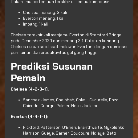
Dalam lima pertemuan terakhir di semua kompetisi:
Chelsea menang: 3 kali
Everton menang: 1 kali
Imbang: 1 kali
Chelsea terakhir kali menjamu Everton di Stamford Bridge
pada Desember 2023 dan menang 2-1. Catatan kandang
Chelsea cukup solid saat melawan Everton, dengan dominasi
permainan dan produktivitas gol yang tinggi.
Prediksi Susunan
Pemain
Chelsea (4-2-3-1):
Sanchez; James, Chalobah, Colwill, Cucurella, Enzo,
Caicedo, George, Palmer, Neto, Jackson
Everton (4-4-1-1):
Pickford, Patterson, O'Brien, Branthwaite, Mykolenko,
Harrison, Gueye, Garner, Doucoure, Ndiaye, Beto